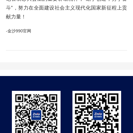
斗”，努力在全面建设社会主义现代化国家新征程上贡
献力量！
-金沙990官网